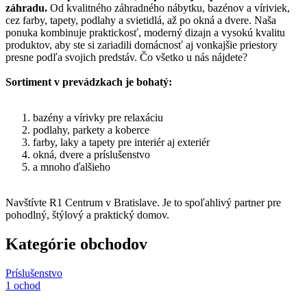
záhradu.
Od kvalitného záhradného nábytku, bazénov a víriviek,
cez farby, tapety, podlahy a svietidlá, až po okná a dvere. Naša
ponuka kombinuje praktickosť, moderný dizajn a vysokú kvalitu
produktov, aby ste si zariadili domácnosť aj vonkajšie priestory
presne podľa svojich predstáv. Čo všetko u nás nájdete?
Sortiment v prevádzkach je bohatý:
bazény a vírivky pre relaxáciu
podlahy, parkety a koberce
farby, laky a tapety pre interiér aj exteriér
okná, dvere a príslušenstvo
a mnoho ďalšieho
Navštívte R1 Centrum v Bratislave. Je to spoľahlivý partner pre
pohodlný, štýlový a praktický domov.
Kategórie obchodov
Príslušenstvo
1 ochod