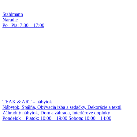
Stahlmann
Náradie
Po –Pia: 7:30 – 17:00
TEAK & ART – nábytok
Nábytok, Spálňa, Obývacia izba a sedačky, Dekorácie a textil,
Záhradný nábytok, Dom a záhrada, Interiérové doplnky
Pondelok – Piatok: 10:00 – 19:00 Sobota: 10:00 – 14:00