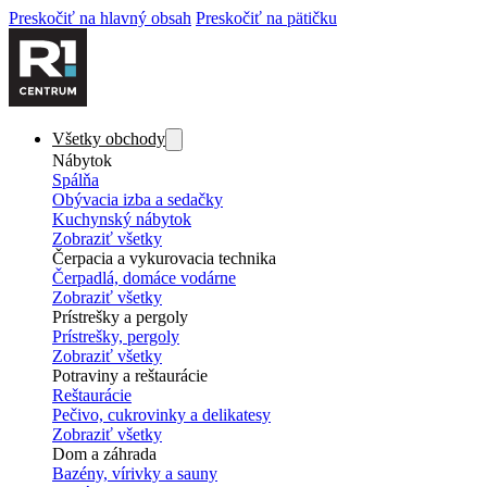
Preskočiť na hlavný obsah
Preskočiť na pätičku
Všetky obchody
Nábytok
Spálňa
Obývacia izba a sedačky
Kuchynský nábytok
Zobraziť všetky
Čerpacia a vykurovacia technika
Čerpadlá, domáce vodárne
Zobraziť všetky
Prístrešky a pergoly
Prístrešky, pergoly
Zobraziť všetky
Potraviny a reštaurácie
Reštaurácie
Pečivo, cukrovinky a delikatesy
Zobraziť všetky
Dom a záhrada
Bazény, vírivky a sauny