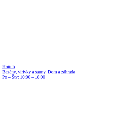
Hottub
Bazény, vírivky a sauny, Dom a záhrada
Po – Štv: 10:00 – 18:00