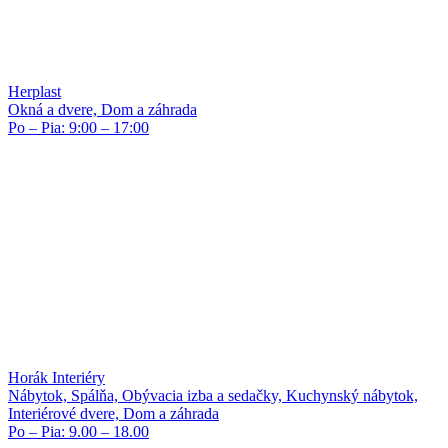
Herplast
Okná a dvere, Dom a záhrada
Po – Pia: 9:00 – 17:00
Horák Interiéry
Nábytok, Spálňa, Obývacia izba a sedačky, Kuchynský nábytok,
Interiérové dvere, Dom a záhrada
Po – Pia: 9.00 – 18.00