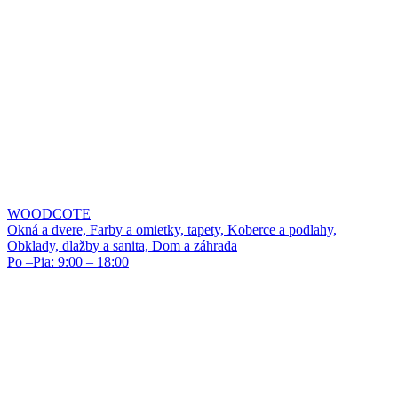
WOODCOTE
Okná a dvere, Farby a omietky, tapety, Koberce a podlahy,
Obklady, dlažby a sanita, Dom a záhrada
Po –Pia: 9:00 – 18:00