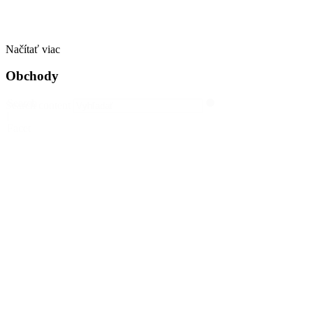
Načítať viac
Obchody
Search
Search content
|
Facet