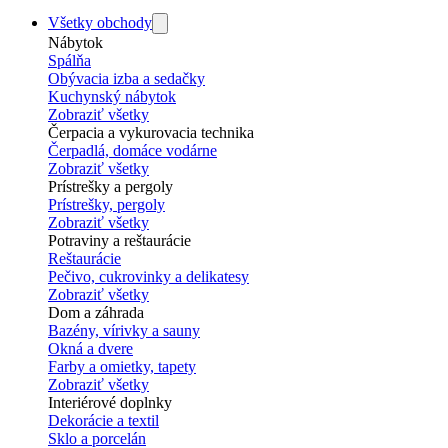
Všetky obchody
Nábytok
Spálňa
Obývacia izba a sedačky
Kuchynský nábytok
Zobraziť všetky
Čerpacia a vykurovacia technika
Čerpadlá, domáce vodárne
Zobraziť všetky
Prístrešky a pergoly
Prístrešky, pergoly
Zobraziť všetky
Potraviny a reštaurácie
Reštaurácie
Pečivo, cukrovinky a delikatesy
Zobraziť všetky
Dom a záhrada
Bazény, vírivky a sauny
Okná a dvere
Farby a omietky, tapety
Zobraziť všetky
Interiérové doplnky
Dekorácie a textil
Sklo a porcelán