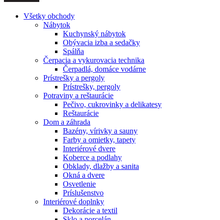
Všetky obchody
Nábytok
Kuchynský nábytok
Obývacia izba a sedačky
Spálňa
Čerpacia a vykurovacia technika
Čerpadlá, domáce vodárne
Prístrešky a pergoly
Prístrešky, pergoly
Potraviny a reštaurácie
Pečivo, cukrovinky a delikatesy
Reštaurácie
Dom a záhrada
Bazény, vírivky a sauny
Farby a omietky, tapety
Interiérové dvere
Koberce a podlahy
Obklady, dlažby a sanita
Okná a dvere
Osvetlenie
Príslušenstvo
Interiérové doplnky
Dekorácie a textil
Sklo a porcelán